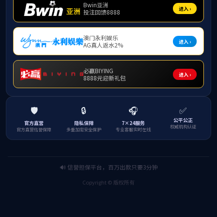
304永利集团“25工
规范培训“三步走”，
公司开展人工智能赋能
校企协同共育人，双向
24级工业智能专业员
24级电气工程及其自
公司师生赴广汽埃安开
304永利集团召开“迎
公司召开本科公司产品