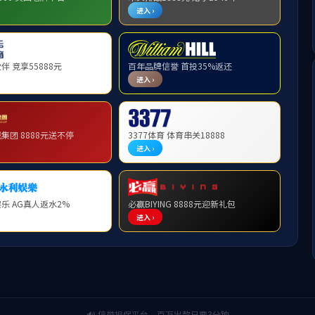
>
课程建设
线下混合式课堂教学项目立项汇总表
授做课程思政教学竞赛赛前指导
，助力教学质量提升——工业智能系深入开展磨课研讨活动
，在教学研讨中成长——公司启动本学期教学观摩与研讨活动