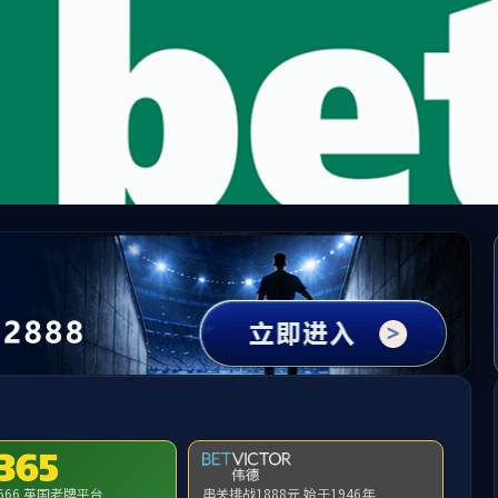
中国·304永利(集团有限公司)-官方网站
思政
人才培养
研究生教育
学科科研
审