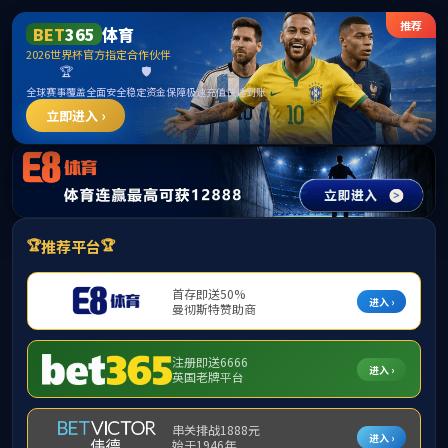
中国·304永利(集团有限公司)-官方网站
首页
公司概况
团队队伍
党建思政