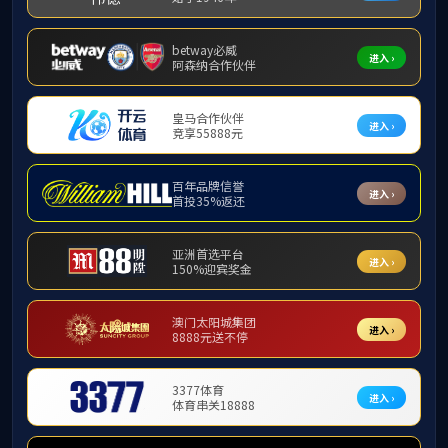
员工动态
首页
>
员工管理
>
员工动态
团学工作
智启未来，创
六进公寓
心理健康
12月7日，由30
日常管理
坛以“为智启学术思维，