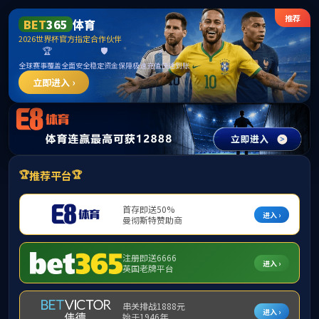
中国·304永利(集团有限公司)-官方网站
首页
公司概况
团队队伍
党建思政