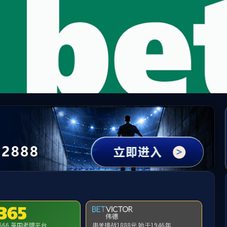
中国·304永利(集团有限公司)-官方网站
思政
人才培养
研究生教育
学科科研
审